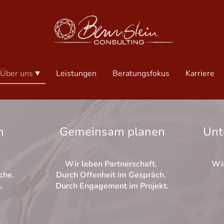
Über uns
Leistungen
Beratungsfokus
Karriere
n
Gemeinsam planen
Unt
Wir leben Partnerschaft.
Wi
iche.
Durch Offenheit im Gespräch.
.
Durch Engagement im Projekt.