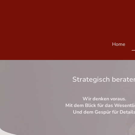
Home
Strategisch berate
Wir denken voraus.
Mit dem Blick für das Wesentl
Und dem Gespür für Details