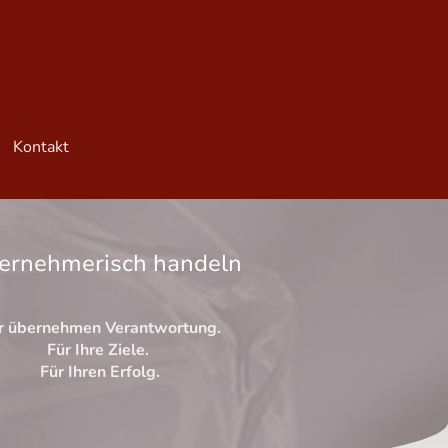
Kontakt
ernehmerisch handeln
r übernehmen Verantwortung.
Für Ihre Ziele.
Für Ihren Erfolg.